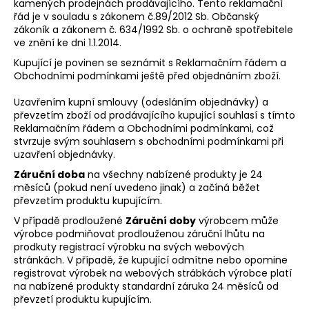
kamených prodejnách prodávajícího. Tento reklamační
řád je v souladu s zákonem č.89/2012 Sb. Občanský
zákoník a zákonem č. 634/1992 Sb. o ochraně spotřebitele
ve znění ke dni 1.1.2014.
SUCHEN
Kupující je povinen se seznámit s Reklamačním řádem a
Obchodními podmínkami ještě před objednáním zboží.
Uzavřením kupní smlouvy (odesláním objednávky) a
W
převzetím zboží od prodávajícího kupující souhlasí s tímto
i
Reklamačním řádem a Obchodními podmínkami, což
r
stvrzuje svým souhlasem s obchodními podmínkami při
uzavření objednávky.
e
m
Záruční doba
na všechny nabízené produkty je 24
p
měsíců (pokud není uvedeno jinak) a začíná běžet
f
převzetím produktu kupujícím.
e
V případě prodloužené
Záruční doby
výrobcem může
h
výrobce podmiňovat prodlouženou záruční lhůtu na
l
prodkuty registrací výrobku na svých webových
stránkách. V případě, že kupující odmítne nebo opomine
e
registrovat výrobek na webových strábkách výrobce platí
n
na nabízené produkty standardní záruka 24 měsíců od
převzetí produktu kupujícím.