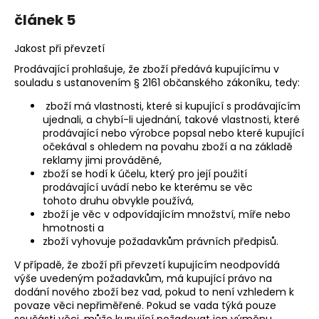
článek 5
Jakost při převzetí
Prodávající prohlašuje, že zboží předává kupujícímu v
souladu s ustanovením § 2161 občanského zákoníku, tedy:
­ zboží má vlastnosti, které si kupující s prodávajícím
ujednali, a chybí-li ujednání, takové vlastnosti, které
prodávající nebo výrobce popsal nebo které kupující
očekával s ohledem na povahu zboží a na základě
reklamy jimi prováděné,
zboží se hodí k účelu, který pro její použití
prodávající uvádí nebo ke kterému se věc
tohoto druhu obvykle používá,
zboží je věc v odpovídajícím množství, míře nebo
hmotnosti a
zboží vyhovuje požadavkům právních předpisů.
V případě, že zboží při převzetí kupujícím neodpovídá
výše uvedeným požadavkům, má kupující právo na
dodání nového zboží bez vad, pokud to není vzhledem k
povaze věci nepřiměřené. Pokud se vada týká pouze