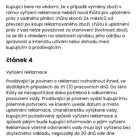
Kupující bere na vědomí, že v případě výměny zboží v
rámci vyřízení reklamace neběží nová lhůta pro uplatnění
práv z vadného plnění. Lhůta skončí 24 měsíců od
převzetí po koupi reklamovaného zboží. Lhůtu k uplatnění
práv z vad nelze považovat za stanovení životnosti zboží,
ta se liší s ohledem na vlastnosti výrobku, jeho údržbu a
správnost a intenzitu užívání nebo dohodu mezi
kupujícím a prodávajícím.
článek 4
Vyřízení reklamace
Prodávající je povinen o reklamaci rozhodnout ihned, ve
složitějších případech do tří (3) pracovních dnů. Do této
lhůty se nezapočítává doba potřebná k odbornému
posouzení vady. Prodávající je povinen vydat kupujícímu
písemné potvrzení, ve kterém uvede datum a místo
uplatnění reklamace, charakteristiku vytýkané vady,
kupujícím požadovaný způsob vyřízení reklamace a
způsob jakým bude kupující informován o jejím vyřízení.
Reklamace včetně odstranění vady musí být vyřízena bez
zbytečného odkladu, nejpozději do 30 dnů ode dne