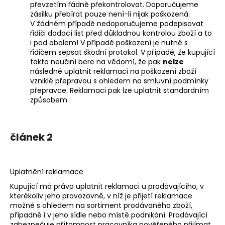
převzetím řádně překontrolovat. Doporučujeme
zásilku přebírat pouze není-li nijak poškozená.
V žádném případě nedoporučujeme podepisovat
řidiči dodací list před důkladnou kontrolou zboží a to
i pod obalem! V případě poškození je nutné s
řidičem sepsat škodní protokol. V případě, že kupující
takto neučiní bere na vědomí, že pak
nelze
následně uplatnit reklamaci na poškození zboží
vzniklé přepravou s ohledem na smluvní podmínky
přepravce. Reklamaci pak lze uplatnit standardním
způsobem.
článek 2
Uplatnění reklamace
Kupující má právo uplatnit reklamaci u prodávajícího, v
kterékoliv jeho provozovně, v níž je přijetí reklamace
možné s ohledem na sortiment prodávaného zboží,
případně i v jeho sídle nebo místě podnikání. Prodávající
zabezpečuje přítomnost pracovníka pověřeného přijímat