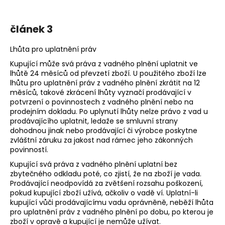
článek 3
Lhůta pro uplatnění práv
Kupující může svá práva z vadného plnění uplatnit ve
lhůtě 24 měsíců od převzetí zboží. U použitého zboží lze
lhůtu pro uplatnění práv z vadného plnění zkrátit na 12
měsíců, takové zkrácení lhůty vyznačí prodávající v
potvrzení o povinnostech z vadného plnění nebo na
prodejním dokladu. Po uplynutí lhůty nelze právo z vad u
prodávajícího uplatnit, ledaže se smluvní strany
dohodnou jinak nebo prodávající či výrobce poskytne
zvláštní záruku za jakost nad rámec jeho zákonných
povinností.
Kupující svá práva z vadného plnění uplatní bez
zbytečného odkladu poté, co zjistí, že na zboží je vada.
Prodávající neodpovídá za zvětšení rozsahu poškození,
pokud kupující zboží užívá, ačkoliv o vadě ví. Uplatní-li
kupující vůči prodávajícímu vadu oprávněně, neběží lhůta
pro uplatnění práv z vadného plnění po dobu, po kterou je
zboží v opravě a kupující je nemůže užívat.