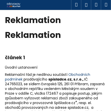
W
Zum
Suchen
Ware
M
Login
Inhalt
a
springen
Zurück
Zurück
r
Reklamation
zum
zum
e
W
n
Reklamation
a
k
s
o
s
r
u
b
článek 1
c
h
Úvodní ustanovení
e
Reklamační řád je nedílnou součástí
Obchodních
n
podmínek
prodávajícího
spisladce.cz, s.r.o.,
IČ
S
24765023, se sídlem Evropská 125, 261 01 Příbram, zapsaná
v obchodním rejstříku vedeném Městským soudem v
i
Praze v oddíle C, vložka 172467 a popisuje postup, jakým
e
způsobem vyřizovat reklamaci zboží zakoupeného od
®
?
prodávajícího v provozovně SpiSladce.cz
, resp. el.
obchodů provozovaných na adrese spisladce.cz, a