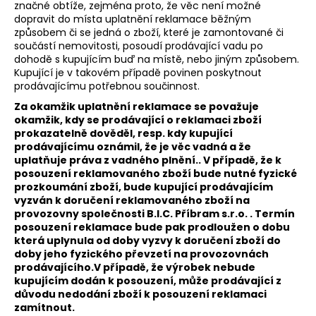
značné obtíže, zejména proto, že věc není možné
dopravit do místa uplatnění reklamace běžným
způsobem či se jedná o zboží, které je zamontované či
součástí nemovitosti, posoudí prodávající vadu po
dohodě s kupujícím buď na místě, nebo jiným způsobem.
Kupující je v takovém případě povinen poskytnout
prodávajícímu potřebnou součinnost.
Za okamžik uplatnění reklamace se považuje
okamžik, kdy se prodávající o reklamaci zboží
prokazatelně dověděl, resp. kdy kupující
prodávajícímu oznámil, že je věc vadná a že
uplatňuje práva z vadného plnění.
. V případě, že k
posouzení reklamovaného zboží bude nutné fyzické
prozkoumání zboží, bude kupující prodávajícím
vyzván k doručení reklamovaného zboží na
provozovny společnosti B.I.C. Příbram s.r.o. . Termín
posouzení reklamace bude pak prodloužen o dobu
která uplynula od doby vyzvy k doručení zboží do
doby jeho fyzického převzetí na provozovnách
prodávajícího.
V případě, že výrobek nebude
kupujícím dodán k posouzení, může prodávající z
důvodu nedodání zboží k posouzení reklamaci
zamítnout.