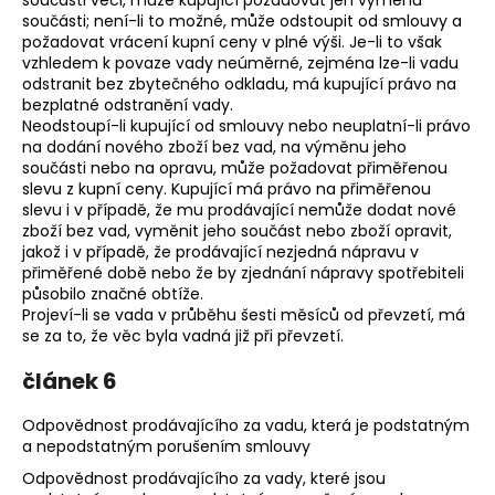
součásti věci, může kupující požadovat jen výměnu
součásti; není-li to možné, může odstoupit od smlouvy a
požadovat vrácení kupní ceny v plné výši. Je-li to však
vzhledem k povaze vady neúměrné, zejména lze-li vadu
odstranit bez zbytečného odkladu, má kupující právo na
bezplatné odstranění vady.
Neodstoupí-li kupující od smlouvy nebo neuplatní-li právo
na dodání nového zboží bez vad, na výměnu jeho
součásti nebo na opravu, může požadovat přiměřenou
slevu z kupní ceny. Kupující má právo na přiměřenou
slevu i v případě, že mu prodávající nemůže dodat nové
zboží bez vad, vyměnit jeho součást nebo zboží opravit,
jakož i v případě, že prodávající nezjedná nápravu v
přiměřené době nebo že by zjednání nápravy spotřebiteli
působilo značné obtíže.
Projeví-li se vada v průběhu šesti měsíců od převzetí, má
se za to, že věc byla vadná již při převzetí.
článek 6
Odpovědnost prodávajícího za vadu, která je podstatným
a nepodstatným porušením smlouvy
Odpovědnost prodávajícího za vady, které jsou