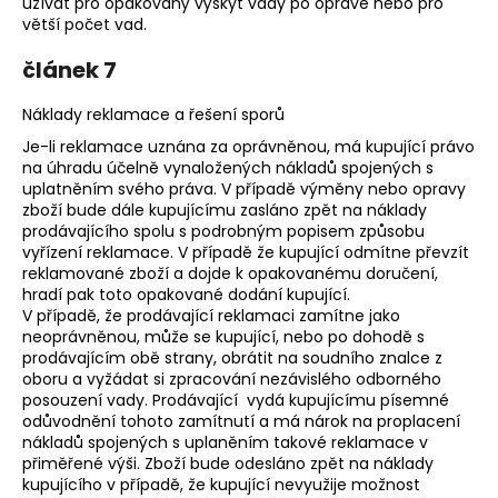
užívat pro opakovaný výskyt vady po opravě nebo pro
větší počet vad.
článek 7
Náklady reklamace a řešení sporů
Je-li reklamace uznána za oprávněnou, má kupující právo
na úhradu účelně vynaložených nákladů spojených s
uplatněním svého práva. V případě výměny nebo opravy
zboží bude dále kupujícímu zasláno zpět na náklady
prodávajícího spolu s podrobným popisem způsobu
vyřízení reklamace. V případě že kupující odmítne převzít
reklamované zboží a dojde k opakovanému doručení,
hradí pak toto opakované dodání kupující.
V případě, že prodávající reklamaci zamítne jako
neoprávněnou, může se kupující, nebo po dohodě s
prodávajícím obě strany, obrátit na soudního znalce z
oboru a vyžádat si zpracování nezávislého odborného
posouzení vady. Prodávající vydá kupujícímu písemné
odůvodnění tohoto zamítnutí a má nárok na proplacení
nákladů spojených s uplaněním takové reklamace v
přiměřené výši. Zboží bude odesláno zpět na náklady
kupujícího v případě, že kupující nevyužije možnost