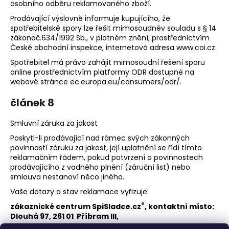
osobního odběru reklamovaného zboží.
Prodávající výslovně informuje kupujícího, že
spotřebitelské spory lze řešit mimosoudněv souladu s § 14
zákonač.634/1992 Sb., v platném znění, prostřednictvím
České obchodní inspekce, internetová adresa www.coi.cz.
Spotřebitel má právo zahájit mimosoudní řešení sporu
online prostřednictvím platformy ODR dostupné na
webové stránce ec.europa.eu/consumers/odr/.
článek 8
Smluvní záruka za jakost
Poskytl-li prodávající nad rámec svých zákonných
povinností záruku za jakost, její uplatnění se řídí tímto
reklamačním řádem, pokud potvrzení o povinnostech
prodávajícího z vadného plnění (záruční list) nebo
smlouva nestanoví něco jiného.
Vaše dotazy a stav reklamace vyřizuje:
®
zákaznické centrum SpiSladce.cz
, kontaktní místo:
Dlouhá 97, 261 01 Příbram III,