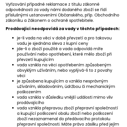
ACKEREGGENZINKEN
Vyřizování případné reklamace z titulu zákonné
B1
odpovědnosti za vady námi dodaného zboží se řídí
příslušnými ustanoveními Občanského, příp. Obchodního
€4,99
zákoníku a Zákonem o ochraně spotřebitele.
Prodávající neodpovídá za vady v těchto případech:
je-li vada na věci v době převzetí a pro takovou
vadu je sjednána sleva z kupní ceny
jde-li o zboží použité a vada odpovídá míře
používání nebo opotřebení, které mělo zboží při
převzetí kupujícím
vada vznikla na věci opotřebením způsobeným
obvyklým užíváním, nebo vyplývá-li to z povahy
věci
je způsobena kupujícím a vznikla nesprávným
užíváním, skladováním, údržbou či mechanickým
poškozením
vada vznikla v důsledku vnější události mimo vliv
prodávajícího
vada vznikla přepravou zboží přepravní společností
a kupující poškození obalu zboží nebo poškození
zboží nezaznamenal do předávacího protokolu
přepravní společnosti. Máte právo zásilku před jejím