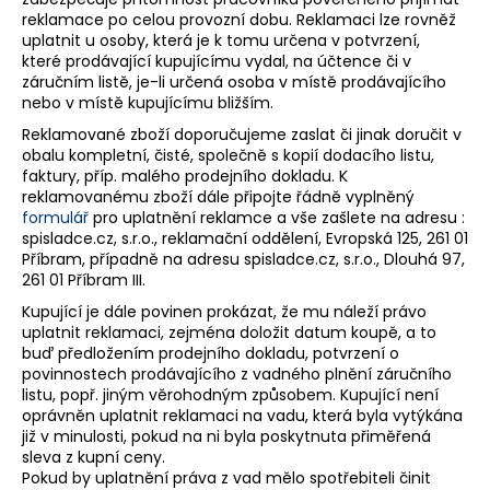
reklamace po celou provozní dobu. Reklamaci lze rovněž
uplatnit u osoby, která je k tomu určena v potvrzení,
které prodávající kupujícímu vydal, na účtence či v
záručním listě, je-li určená osoba v místě prodávajícího
nebo v místě kupujícímu bližším.
Reklamované zboží doporučujeme zaslat či jinak doručit v
obalu kompletní, čisté, společně s kopií dodacího listu,
faktury, příp. malého prodejního dokladu. K
reklamovanému zboží dále připojte řádně vyplněný
formulář
pro uplatnění reklamce a vše zašlete na adresu :
spisladce.cz, s.r.o., reklamační oddělení, Evropská 125, 261 01
Příbram, případně na adresu spisladce.cz, s.r.o., Dlouhá 97,
261 01 Příbram III.
Kupující je dále povinen prokázat, že mu náleží právo
uplatnit reklamaci, zejména doložit datum koupě, a to
buď předložením prodejního dokladu, potvrzení o
povinnostech prodávajícího z vadného plnění záručního
listu, popř. jiným věrohodným způsobem. Kupující není
oprávněn uplatnit reklamaci na vadu, která byla vytýkána
již v minulosti, pokud na ni byla poskytnuta přiměřená
sleva z kupní ceny.
Pokud by uplatnění práva z vad mělo spotřebiteli činit