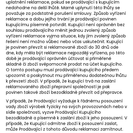
uplatnění reklamace, pokud se prodávající s kupujícím
nedohodne na delší lhůtě. Marné uplynutí této lhůty se
považuje za podstatné porušení smlouvy. Způsob vyřízení
reklamace a dobu jejího trvání je prodávající povinen
kupujícímu písemně potvrdit. Kupující není oprávněn bez
souhlasu prodávajícího měnit jednou zvolený způsob
vyřízení reklamace vyjma situace, kdy jím zvolený způsob
řešení není možno vůbec nebo včas uskutečnit. Kupující
je povinen převzít si reklamované zboží do 30 dnů ode
dne, kdy měla být reklamace nejpozději vyřízena, po této
době je prodávající oprávněn účtovat si přiměřené
skladné či zboží svépomocně prodat na účet kupujícího.
O tomto postupu musí prodávající kupujícího předem
upozornit a poskytnout mu přiměřenou dodatečnou lhůtu
k převzetí zboží. V případě, že kupující trvá na zaslání
reklamovaného zboží přepravní společností je pak
povinen takové zboží bezodkladně převzít od přepravce.
V případě, že Prodávající vyžaduje k řádnému posouzení
vady zboží výrobek fyzicky na svých provozovnách nebo v
sídle společnosti, vyzve Prodávající Kupujícího
bezodkladně a písemně k zaslání zboží k jeho posouzení. V
případě, že Kupující odmítne zboží k posouzení zaslat,
může Prodávající z tohoto důvodu reklamaci zamítnout.