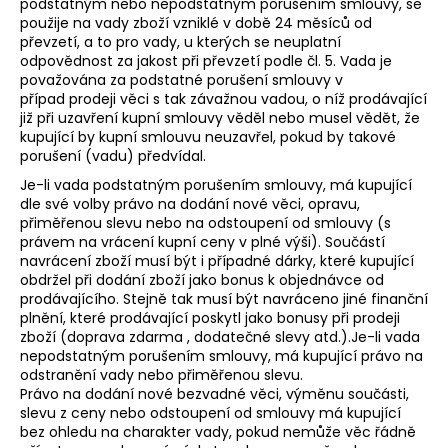
podstatným nebo nepodstatným porušením smlouvy, se
použije na vady zboží vzniklé v době 24 měsíců od
převzetí, a to pro vady, u kterých se neuplatní
odpovědnost za jakost při převzetí podle čl. 5. Vada je
považována za podstatné porušení smlouvy v
případ prodeji věci s tak závažnou vadou, o níž prodávající
již při uzavření kupní smlouvy věděl nebo musel vědět, že
kupující by kupní smlouvu neuzavřel, pokud by takové
porušení (vadu) předvídal.
Je-li vada podstatným porušením smlouvy, má kupující
dle své volby právo na dodání nové věci, opravu,
přiměřenou slevu nebo na odstoupení od smlouvy (s
právem na vrácení kupní ceny v plné výši). Součástí
navrácení zboží musí být i případné dárky, které kupující
obdržel při dodání zboží jako bonus k objednávce od
prodávajícího. Stejně tak musí být navráceno jiné finanční
plnění, které prodávající poskytl jako bonusy při prodeji
zboží (doprava zdarma , dodatečné slevy atd.).Je-li vada
nepodstatným porušením smlouvy, má kupující právo na
odstranění vady nebo přiměřenou slevu.
Právo na dodání nové bezvadné věci, výměnu součásti,
slevu z ceny nebo odstoupení od smlouvy má kupující
bez ohledu na charakter vady, pokud nemůže věc řádně