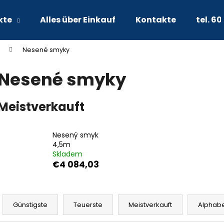
kte
Alles über Einkauf
Kontakte
tel. 60
Nesené smyky
Was suchen Sie?
Nesené smyky
SUCHEN
Meistverkauft
Wir empfehlen
Nesený smyk
4,5m
Skladem
€4 084,03
P
r
Günstigste
Teuerste
Meistverkauft
Alphabe
o