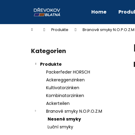
W
Zum
Inhalt
a
Home
Produ
springen
Zurück
Zurück
r
zum
zum
e
Startseite
Produkte
Branové smyky N.O.P.O.Z.M
n
Einkaufen
Einkaufen
S
k
e
o
Kategorien
Kategorien
i
überspringen
r
t
b
Produkte
e
Packerfeder HORSCH
n
Ackereggenzinken
l
Kultivatorzinken
e
Kombinatorzinken
i
Ackerteilen
s
Branové smyky N.O.P.O.Z.M
t
Nesené smyky
e
Luční smyky