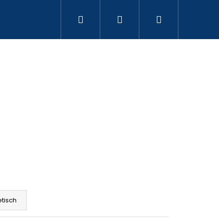
Suchen
Login
Warenkorb
3 187 739
Folgende
tisch