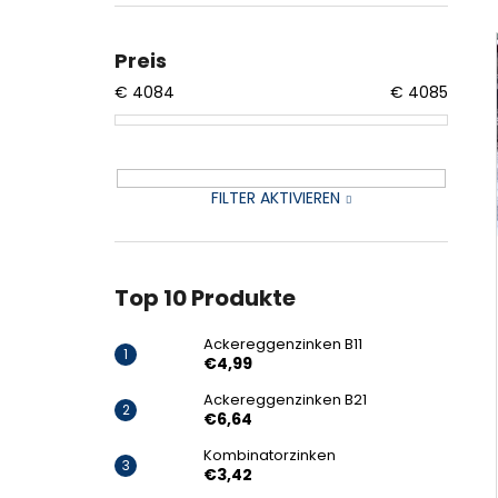
ACKEREGGENZINKEN B11
€4,99
Preis
€
4084
€
4085
FILTER AKTIVIEREN
Top 10 Produkte
Ackereggenzinken B11
€4,99
Ackereggenzinken B21
€6,64
Kombinatorzinken
€3,42