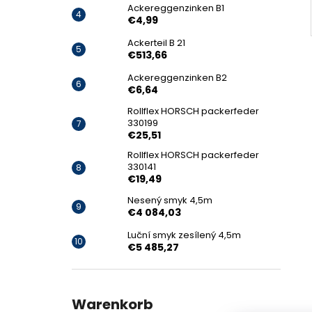
Ackereggenzinken B1
€4,99
Ackerteil B 21
€513,66
Ackereggenzinken B2
€6,64
Rollflex HORSCH packerfeder
330199
€25,51
Rollflex HORSCH packerfeder
330141
€19,49
Nesený smyk 4,5m
€4 084,03
Luční smyk zesílený 4,5m
€5 485,27
Warenkorb