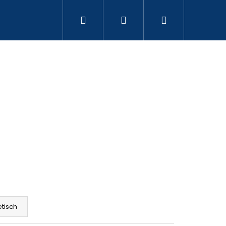
Suchen
Login
Warenkorb
3 187 739
Folgende
tisch