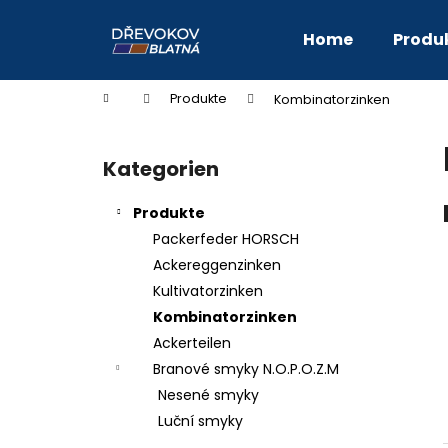
W
Zum
Inhalt
a
Home
Produ
springen
Zurück
Zurück
r
zum
zum
e
Startseite
Produkte
Kombinatorzinken
n
Einkaufen
Einkaufen
S
k
e
o
Kategorien
Kategorien
i
überspringen
r
t
b
Produkte
e
Packerfeder HORSCH
n
Ackereggenzinken
l
Kultivatorzinken
e
Kombinatorzinken
i
Ackerteilen
s
Branové smyky N.O.P.O.Z.M
t
Nesené smyky
e
Luční smyky