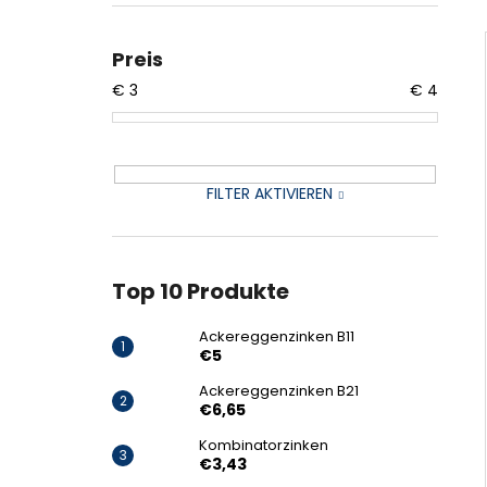
ACKEREGGENZINKEN B11
€5
Preis
€
3
€
4
FILTER AKTIVIEREN
Top 10 Produkte
Ackereggenzinken B11
€5
Ackereggenzinken B21
€6,65
Kombinatorzinken
€3,43