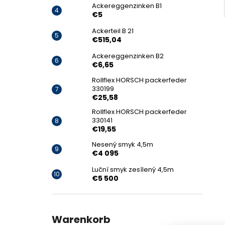
Ackereggenzinken B1
€5
Ackerteil B 21
€515,04
Ackereggenzinken B2
€6,65
Rollflex HORSCH packerfeder
330199
€25,58
Rollflex HORSCH packerfeder
330141
€19,55
Nesený smyk 4,5m
€4 095
Luční smyk zesílený 4,5m
€5 500
Warenkorb