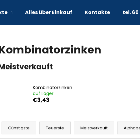
kte
Alles über Einkauf
Kontakte
tel. 60
Was suchen Sie?
Kombinatorzinken
SUCHEN
Meistverkauft
Wir empfehlen
Kombinatorzinken
auf Lager
€3,43
P
r
Günstigste
Teuerste
Meistverkauft
Alphabe
o